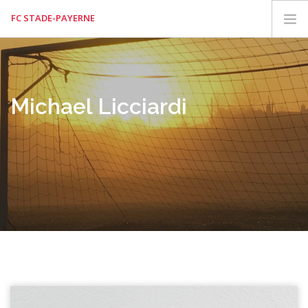
FC STADE-PAYERNE
RETOUR
HAUT
Michael Licciardi